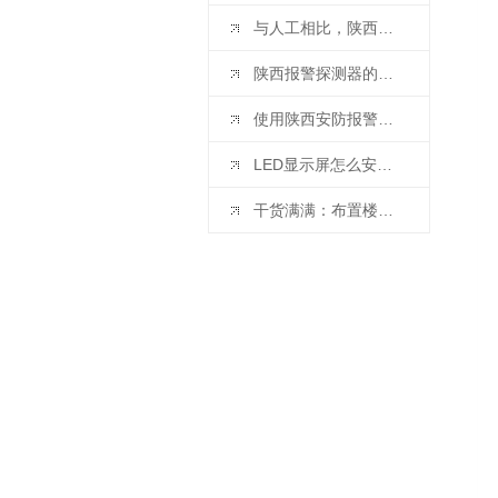
与人工相比，陕西楼宇自控系统的优势体现在哪些方面？
陕西报警探测器的常见连接方式有哪些呢？
使用陕西安防报警系统对我们有哪些好处呢？它有哪些功能？
LED显示屏怎么安装？陕西LED屏厂家为您介绍正确安装方法
干货满满：布置楼宇自控系统所能带来的好处与其作用